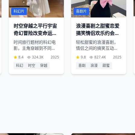
科幻片
喜剧片
时空穿越之平行宇宙
浪漫喜剧之甜蜜恋爱
奇幻冒险改变命运逆
搞笑情侣欢乐约会幸
转时空
福结局
时间旅行题材的科幻电
轻松甜蜜的浪漫喜剧，
影，主角穿越到不同时
情侣之间的搞笑互动和
空改变历史，复杂的时
甜蜜恋爱过程，充满欢
8.4
324.3K
2025
9.8
827.4K
2025
空设定和精彩的特效场
声笑语的约会情节让人
科幻
时空
穿越
喜剧
浪漫
甜蜜
面带来视觉震撼
心情愉悦