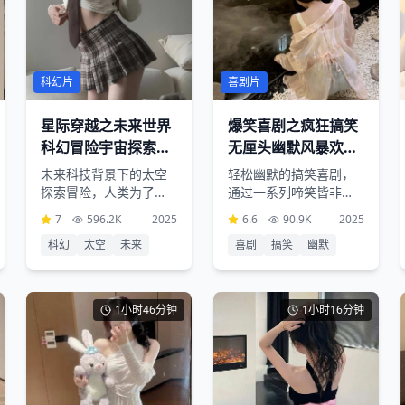
科幻片
喜剧片
星际穿越之未来世界
爆笑喜剧之疯狂搞笑
科幻冒险宇宙探索奇
无厘头幽默风暴欢乐
幻之旅
无限
未来科技背景下的太空
轻松幽默的搞笑喜剧，
探索冒险，人类为了寻
通过一系列啼笑皆非的
找新的家园踏上星际旅
情节和角色，为观众带
7
596.2K
2025
6.6
90.9K
2025
程，充满想象力的科幻
来欢声笑语，是放松心
科幻
太空
未来
喜剧
搞笑
幽默
设定和震撼的视觉效果
情的最佳选择
1小时46分钟
1小时16分钟