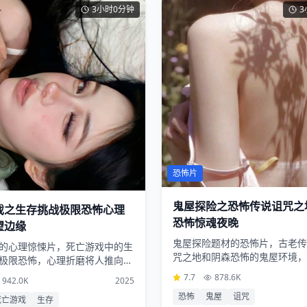
3小时0分钟
3
恐怖片
鬼屋探险之恐怖传说诅咒之
戏之生存挑战极限恐怖心理
恐怖惊魂夜晚
望边缘
鬼屋探险题材的恐怖片，古老传
的心理惊悚片，死亡游戏中的生
咒之地和阴森恐怖的鬼屋环境，
极限恐怖，心理折磨将人推向绝
的恐怖体验令人胆寒
7.7
878.6K
942.0K
2025
恐怖
鬼屋
诅咒
死亡游戏
生存