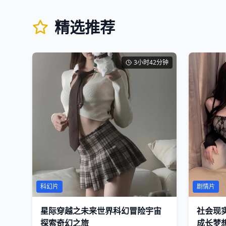
精选推荐
3小时42分钟
科幻片
剧情片
星际穿越之未来世界科幻冒险宇宙
社会现
探索奇幻之旅
成长梦