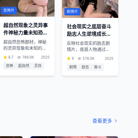
恐怖片
剧情片
超自然现象之灵异事
社会现实之底层奋斗
件神秘力量未知恐惧
励志人生逆境成长梦
黑暗降临
想成真
超自然恐怖题材，神秘
反映社会现实的励志剧
的灵异现象和未知的超
情片，底层人物通过不
自然力量，营造令人毛
懈努力实现人生逆转，
8.7
789.0K
2025
9
578.0K
2025
骨悚然的恐怖氛围，挑
真实感人的故事情节激
恐怖
超自然
灵异
战观众的心理承受极限
剧情
励志
奋斗
励观众追求梦想
查看更多