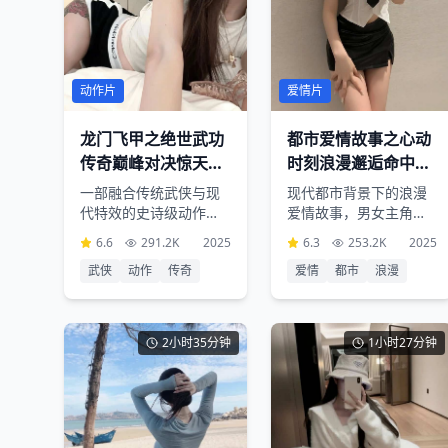
动作片
爱情片
龙门飞甲之绝世武功
都市爱情故事之心动
传奇巅峰对决惊天动
时刻浪漫邂逅命中注
地
定
一部融合传统武侠与现
现代都市背景下的浪漫
代特效的史诗级动作大
爱情故事，男女主角在
片，讲述江湖恩怨情仇
繁华都市中相遇相知相
6.6
291.2K
2025
6.3
253.2K
2025
的传奇故事，精彩的武
爱，经历种种考验最终
武侠
动作
传奇
爱情
都市
浪漫
打场面和深刻的人物刻
走向幸福的温馨爱情电
画让观众沉浸其中
影
2小时35分钟
1小时27分钟