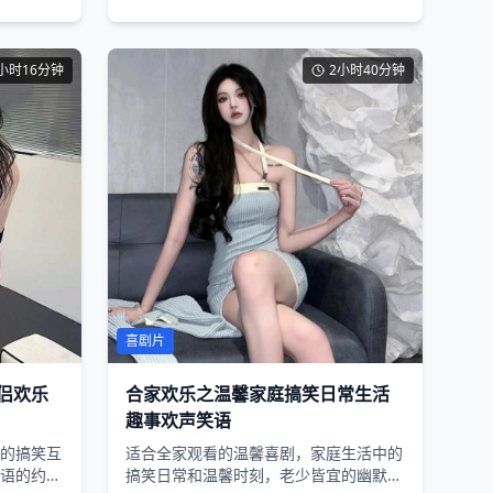
小时16分钟
2小时40分钟
喜剧片
侣欢乐
合家欢乐之温馨家庭搞笑日常生活
趣事欢声笑语
的搞笑互
适合全家观看的温馨喜剧，家庭生活中的
语的约会
搞笑日常和温馨时刻，老少皆宜的幽默内