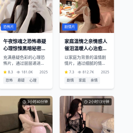
剧情片
恐怖片
家庭温情之亲情感人
午夜惊魂之恐怖悬疑
催泪温暖人心治愈系
心理惊悚黑暗秘密揭
故事
露
以家庭为背景的温情剧
充满悬疑色彩的心理恐
情片，通过细腻的情感
怖片，通过层层递进的
描绘和真实的生活场
剧情和紧张刺激的氛
7.3
812.7K
2025
8.3
181.0K
2025
景，展现家人之间深厚
围，让观众体验前所未
剧情
家庭
亲情
恐怖
悬疑
心理
的亲情和爱意
有的惊悚感受
3小时40分钟
2小时13分钟