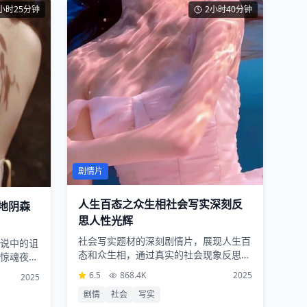
小时25分钟
2小时40分钟
剧情片
人生百态之众生相社会写实深刻反
地阴森
思人性光辉
社会写实题材的深刻剧情片，展现人生百
说中的诅
态和众生相，通过真实的社会现象反思人
惊魂夜晚
性的光辉与阴暗
6.5
868.4K
2025
2025
剧情
社会
写实