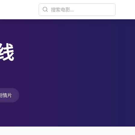
线
！
剧情片