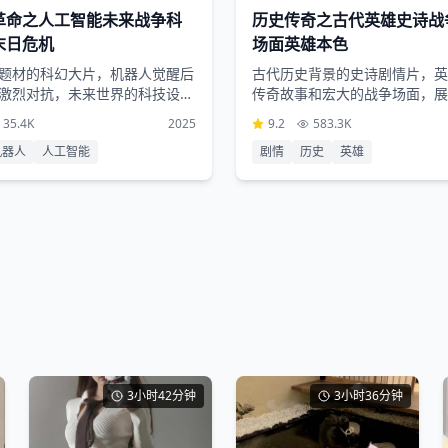
革命之人工智能未来战争科
历史传奇之古代英雄史诗战
末日危机
场面英雄本色
题材的科幻大片，机器人觉醒后
古代历史背景的史诗剧情片，英
激烈对抗，未来世界的科技设定
传奇故事和宏大的战争场面，展
战争场面令人震撼
雄的豪情壮志和家国情怀
35.4K
2025
9.2
583.3K
机器人
人工智能
剧情
历史
英雄
3小时42分钟
3小时36分钟