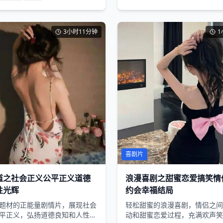
3小时11分钟
1
喜剧片
道之社会正义公平正义道德
浪漫喜剧之甜蜜恋爱搞笑情
性光辉
约会幸福结局
题材的正能量剧情片，展现社会
轻松甜蜜的浪漫喜剧，情侣之间
平正义，弘扬道德良知和人性光
动和甜蜜恋爱过程，充满欢声笑