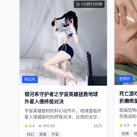
1小时15分钟
恐怖片
科幻片
死亡游
银河系守护者之宇宙英雄拯救地球
折磨绝
外星入侵终极对决
极端恐怖
宇宙英雄题材的科幻动作片，地球面临外
存挑战和
星入侵威胁时的终极对决，壮观的太空战
望边缘
斗和英雄主义精神
6.9
9.4
950.6K
2025
恐怖
科幻
英雄
宇宙