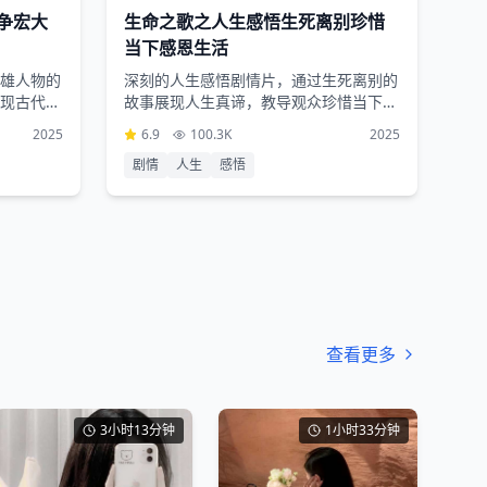
争宏大
生命之歌之人生感悟生死离别珍惜
当下感恩生活
雄人物的
深刻的人生感悟剧情片，通过生死离别的
现古代英
故事展现人生真谛，教导观众珍惜当下和
感恩生活
2025
6.9
100.3K
2025
剧情
人生
感悟
查看更多
3小时13分钟
1小时33分钟