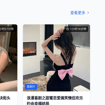
查看更多
小时57分钟
1小时16分钟
喜剧片
决街头
浪漫喜剧之甜蜜恋爱搞笑情侣欢乐
约会幸福结局