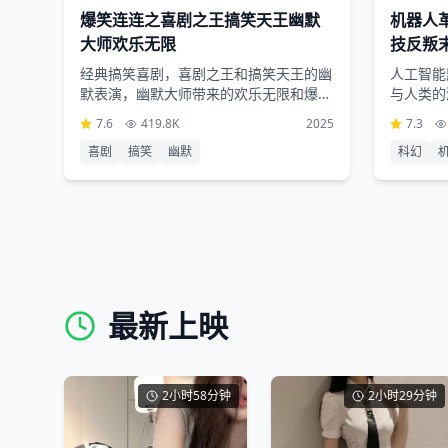
爆笑连连之喜剧之王搞笑天王幽默
机器人
大师欢乐无限
技反叛
经典搞笑喜剧，喜剧之王和搞笑天王的幽
人工智能
默表演，幽默大师带来的欢乐无限和爆笑
与人类的
连连
和震撼的
7.6
419.8K
2025
7.3
喜剧
搞笑
幽默
科幻
最新上映
2小时58分钟
2小时29分钟