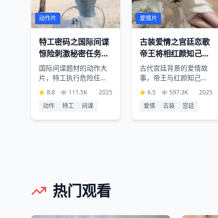
动作片
爱情片
特工密码之国际间谍
古装爱情之宫廷恋歌
惊险刺激秘密任务生
帝王将相红颜知己千
死较量
古绝恋
国际间谍题材的动作大
古代宫廷背景的爱情故
片，特工执行危险任务
事，帝王与红颜知己之
过程中的惊险刺激，高
间的千古绝恋，华美的
8.8
111.5K
2025
6.5
597.3K
2025
科技装备和精彩打斗场
服装道具和优美的古典
动作
特工
间谍
爱情
古装
宫廷
面令人目不暇接
音乐营造浪漫氛围
热门观看