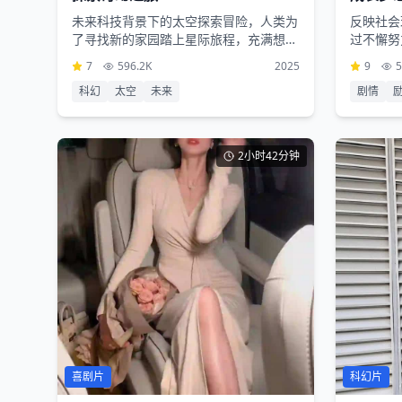
未来科技背景下的太空探索冒险，人类为
反映社会
了寻找新的家园踏上星际旅程，充满想象
过不懈努
力的科幻设定和震撼的视觉效果
事情节激
7
596.2K
2025
9
5
科幻
太空
未来
剧情
2小时42分钟
喜剧片
科幻片