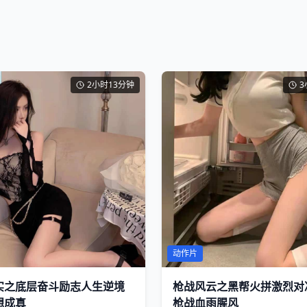
2小时13分钟
3
动作片
实之底层奋斗励志人生逆境
枪战风云之黑帮火拼激烈对
想成真
枪战血雨腥风