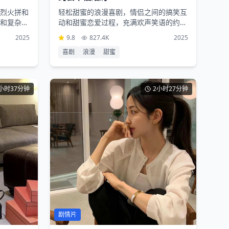
烈火拼和
轻松甜蜜的浪漫喜剧，情侣之间的搞笑互
和复杂的
动和甜蜜恋爱过程，充满欢声笑语的约会
情节让人心情愉悦
2025
9.8
827.4K
2025
喜剧
浪漫
甜蜜
小时37分钟
2小时27分钟
剧情片