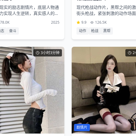
现实的励志剧情片，底层人物通
现代枪战动作片，黑帮之间的激
力实现人生逆转，真实感人的故
街头枪战，紧张刺激的动作场面
励观众追求梦想
人物关系交织成精彩故事
78.0K
2025
9.9
126.5K
励志
奋斗
动作
枪战
黑帮
3小时3分钟
2
剧情片